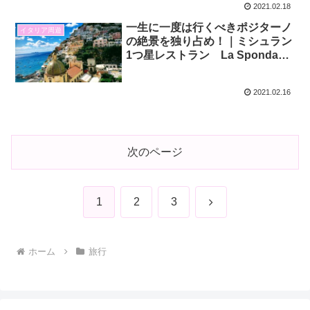
2021.02.18
一生に一度は行くべきポジターノ
イタリア周遊
の絶景を独り占め！｜ミシュラン
1つ星レストラン La Spondaの
テラスが特等席
2021.02.16
次のページ
次
1
2
3
へ
ホーム
旅行