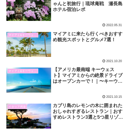
ゃんと初旅行｜琉球庵戦 瀬長島
ホテル宿泊レポ
2022.05.31
マイアミに来たら行くべきおすす
マイアミ&キーウェスト
め観光スポットとグルメ7選！
2021.10.20
【アメリカ最南端 キーウェス
マイアミ&キーウェスト
ト】マイアミからの絶景ドライブ
はオープンカーで！｜〜キーウェ
ストのおすすめスポットとグルメ
編〜
2021.10.15
カプリ島のレモンの木に囲まれた
イタリア周遊
おしゃれすぎるレストラン｜おす
すめレストラン3選と5つ星リゾー
トホテル