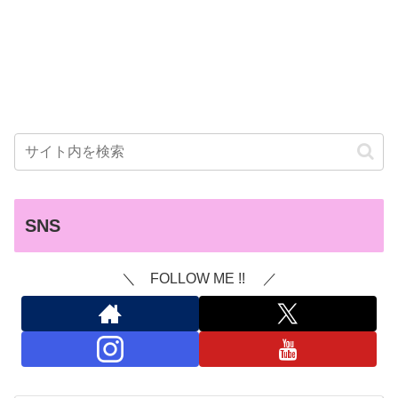
SNS
＼ FOLLOW ME !! ／