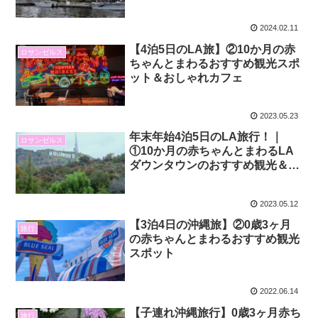
ット＆グルメ
2024.02.11
【4泊5日のLA旅】②10か月の赤
ロサンゼルス
ちゃんとまわるおすすめ観光スポ
ット＆おしゃれカフェ
2023.05.23
年末年始4泊5日のLA旅行！｜
ロサンゼルス
①10か月の赤ちゃんとまわるLA
ダウンタウンのおすすめ観光＆グ
ルメ
2023.05.12
【3泊4日の沖縄旅】②0歳3ヶ月
旅行
の赤ちゃんとまわるおすすめ観光
スポット
2022.06.14
【子連れ沖縄旅行】0歳3ヶ月赤ち
旅行