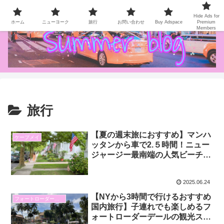
NY Life / Gourmet / Travel
Hide Ads for
ホーム
ニューヨーク
旅行
お問い合わせ
Buy Adspace
Premium
Members
旅行
【夏の週末旅におすすめ】マンハ
ケープメイ
ッタンから車で2.５時間！ニュー
ジャージー最南端の人気ビーチタ
ウン・ケープメイ
2025.06.24
【NYから3時間で行けるおすすめ
フォートローダーデール
国内旅行】子連れでも楽しめるフ
ォートローダーデールの観光スポ