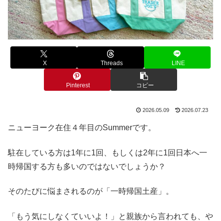
X
Threads
LINE
Pinterest
コピー
2026.05.09
2026.07.23
ニューヨーク在住４年目のSummerです。
駐在している方は1年に1回、もしくは2年に1回日本へ一
時帰国する方も多いのではないでしょうか？
そのたびに悩まされるのが「一時帰国土産」。
「もう気にしなくていいよ！」と親族から言われても、や