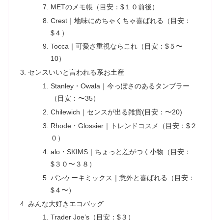
METのメモ帳（目安：$１０前後）
Crest｜地味にめちゃくちゃ喜ばれる（目安：
$４）
Tocca｜可愛さ重視ならこれ（目安：$５〜
10）
センスいいと言われる系お土産
Stanley・Owala｜今っぽさのあるタンブラー
（目安：〜35）
Chilewich｜センスが出る雑貨(目安：〜20)
Rhode・Glossier｜トレンドコスメ（目安：$２
０）
alo・SKIMS｜ちょっと差がつく小物（目安：
$３０〜３８）
パンケーキミックス｜意外と喜ばれる（目安：
$４〜）
みんな大好きエコバッグ
Trader Joe’s（目安：$３）