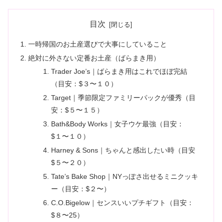
目次
一時帰国のお土産選びで大事にしていること
絶対に外さない定番お土産（ばらまき用）
Trader Joe’s｜ばらまき用はこれでほぼ完結
（目安：$３〜１０）
Target｜季節限定ファミリーパックが優秀（目
安：$５〜１５）
Bath&Body Works｜女子ウケ最強（目安：
$１〜１０）
Harney & Sons｜ちゃんと感出したい時（目安
$５〜２０）
Tate’s Bake Shop｜NYっぽさ出せるミニクッキ
ー（目安：$２〜）
C.O.Bigelow｜センスいいプチギフト（目安：
$８〜25）