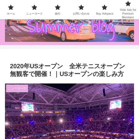
NY Life / Gourmet / Travel
Hide Ads for
ホーム
ニューヨーク
旅行
お問い合わせ
Buy Adspace
Premium
Members
2020年USオープン 全米テニスオープン
無観客で開催！｜USオープンの楽しみ方
ニューヨーク