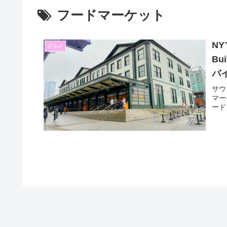
フードマーケット
N
グルメ
Bu
バ
サウ
マー
ード