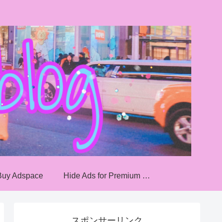
Buy Adspace
Hide Ads for Premium Members
スポンサーリンク